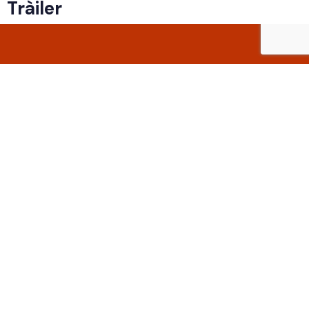
Tràiler
Grans històries per a pantalles de qualsevol mida
© 2026 Un Capricho de Producciones.
Tots els drets reservats
by ProduccionsMC