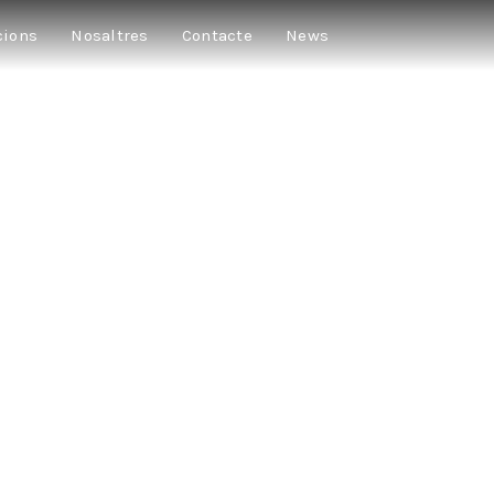
cions
Nosaltres
Contacte
News
150 I UNA GROS
nstància, esforç i imaginació: aquí no només hi ha en joc el futur d’un tea
colònia”
no emocionar-se amb aquesta història. Impossible no empatitzar amb la 