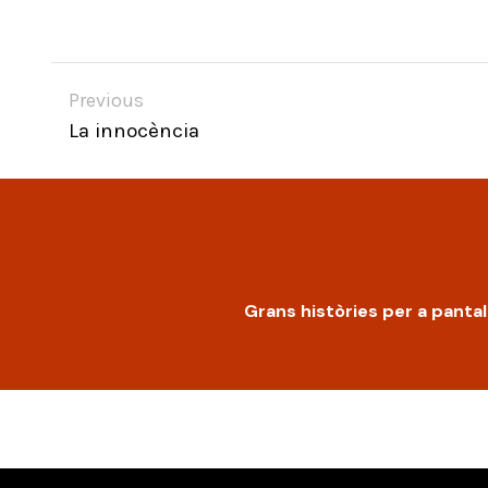
Previous
La innocència
Grans històries per a panta