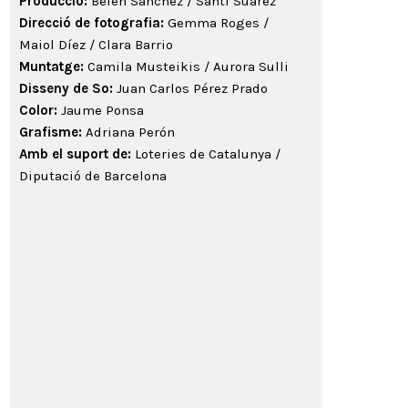
Producció:
Belén Sánchez / Santi Suárez
Direcció de fotografia:
Gemma Roges /
Maiol Díez / Clara Barrio
Muntatge:
Camila Musteikis / Aurora Sulli
Disseny de So:
Juan Carlos Pérez Prado
Color:
Jaume Ponsa
Grafisme:
Adriana Perón
Amb el suport de:
Loteries de Catalunya /
Diputació de Barcelona