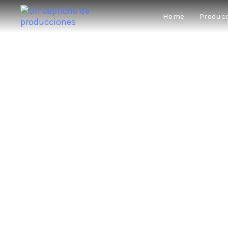
Home
Produc
★★★★★
“Una història de resistència, co
★★★★★
“És impossible 