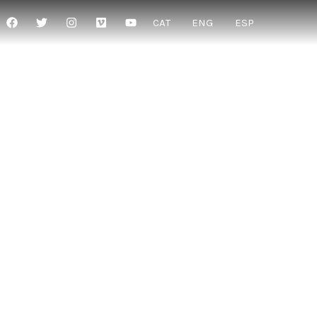
CAT
ENG
ESP
SA
tre, sinó també el vincle espiritual de tota una
lluita dels seus protagonistes”