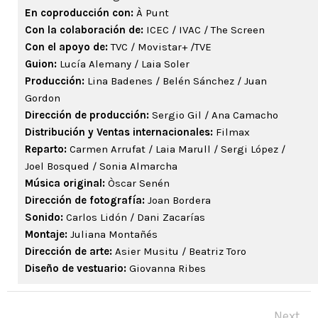
En coproducción con:
À Punt
Con la colaboración de:
ICEC / IVAC / The Screen
Con el apoyo de:
TVC / Movistar+ /TVE
Guion:
Lucía Alemany / Laia Soler
Producción:
Lina Badenes / Belén Sánchez / Juan
Gordon
Dirección de producción:
Sergio Gil / Ana Camacho
Distribución y Ventas internacionales:
Filmax
Reparto:
Carmen Arrufat / Laia Marull / Sergi López /
Joel Bosqued / Sonia Almarcha
Música original:
Òscar Senén
Dirección de fotografía:
Joan Bordera
Sonido:
Carlos Lidón / Dani Zacarías
Montaje:
Juliana Montañés
Dirección de arte:
Asier Musitu / Beatriz Toro
Diseño de vestuario:
Giovanna Ribes
Next