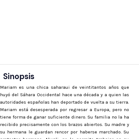
★★★★★
“El debut de Imanishi sugiere que, a veces, el acto más
radical consiste en aprender a vivir entre las orillas”
Sinopsis
Mariam es una chica saharaui de veintitantos años que
huyó del Sáhara Occidental hace una década y a quien las
autoridades españolas han deportado de vuelta a su tierra.
Mariam está desesperada por regresar a Europa, pero no
tiene forma de ganar suficiente dinero. Su familia no la ha
recibido precisamente con los brazos abiertos. Su madre y
su hermana le guardan rencor por haberse marchado. Su