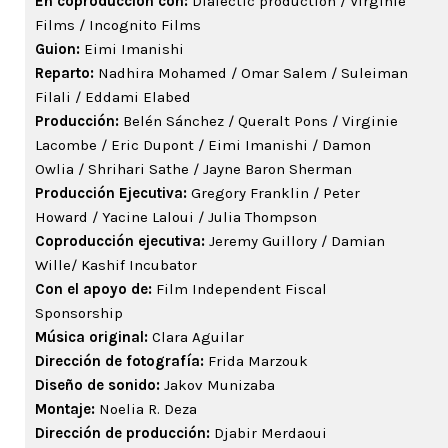
En coproducción con:
Dialectic production / Virginie
Films / Incognito Films
Guion:
Eimi Imanishi
Reparto:
Nadhira Mohamed / Omar Salem / Suleiman
Filali / Eddami Elabed
Producción:
Belén Sánchez / Queralt Pons / Virginie
Lacombe / Eric Dupont / Eimi Imanishi / Damon
Owlia / Shrihari Sathe / Jayne Baron Sherman
Producción Ejecutiva:
Gregory Franklin / Peter
Howard / Yacine Laloui / Julia Thompson
Coproducción ejecutiva:
Jeremy Guillory / Damian
Wille/ Kashif Incubator
Con el apoyo de:
Film Independent Fiscal
Sponsorship
Música original:
Clara Aguilar
Dirección de fotografía:
Frida Marzouk
Diseño de sonido:
Jakov Munizaba
Montaje:
Noelia R. Deza
Dirección de producción:
Djabir Merdaoui