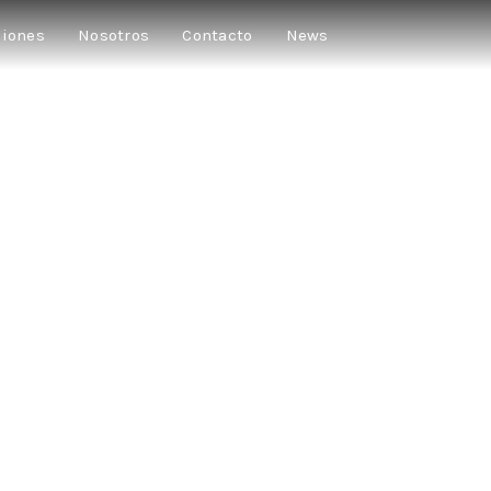
ciones
Nosotros
Contacto
News
…Y GRACIAS
★★★★★
“Una historia sobre ese tipo de amistades que atropellan”
★★★★★
“No es una comedia, es una tragedia que ya dura demasiad
★★★★★
“Edu Soto, David Fernández y Silvia Abril… ya está todo dich