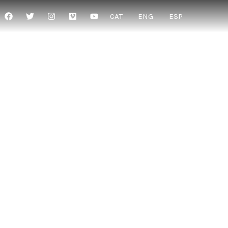
CAT
ENG
ESP
o”
o”