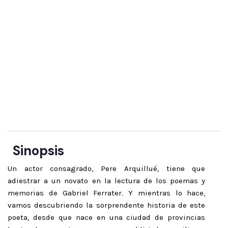
como visión lúcida de lo que supuso la Guerra Civil para
familias corrientes de fuera de Barcelona”
★★★★★
“EVOCADOR. Magnífico documento audiovisual del
contexto histórico y familiar que le tocó vivir”
Sinopsis
Un actor consagrado, Pere Arquillué, tiene que
adiestrar a un novato en la lectura de los poemas y
memorias de Gabriel Ferrater. Y mientras lo hace,
vamos descubriendo la sorprendente historia de este
poeta, desde que nace en una ciudad de provincias