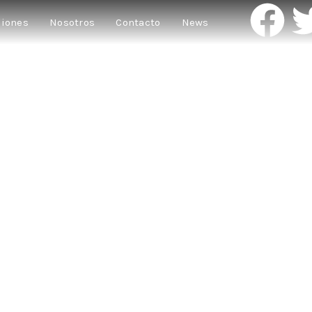
ciones
Nosotros
Contacto
News
 SUMAMENTE L
de López-Carrillo sostienen la columna vertebral del espléndido edificio
★★★★★
“Suscita una inmediata simpatía en el espectador”
★★★★★
“Un retrato de soledades. Una mirada irónica a nuestra fragil