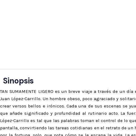
Sinopsis
TAN SUMAMENTE LIGERO es un breve viaje a través de un día e
Juan López-Carrillo. Un hombre obeso, poco agraciado y solitar
crear versos bellos e irónicos. Cada una de sus escenas se y
que añade significado y profundidad al rutinario acto. La fue
López-Carrillo es tal que las palabras toman el control de lo qu
pantalla, convirtiendo las tareas cotidianas en el retrato de 
por la fortuna, solo, que nota cómo se le escapa la vida. La e