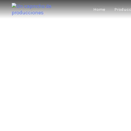
Home
Produc
TAN
★★★★★
”Los versos 