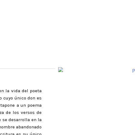
n la vida del poeta
io cuyo único don es
uxtapone a un poema
rza de los versos de
e se desarrolla en la
un hombre abandonado
scritura es su único