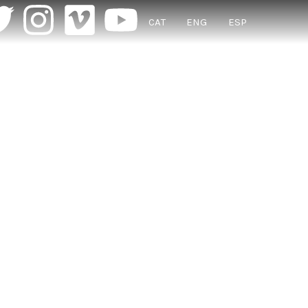
CAT
ENG
ESP
IGERO
 de ‘Tan sumamente ligero’”
idad”